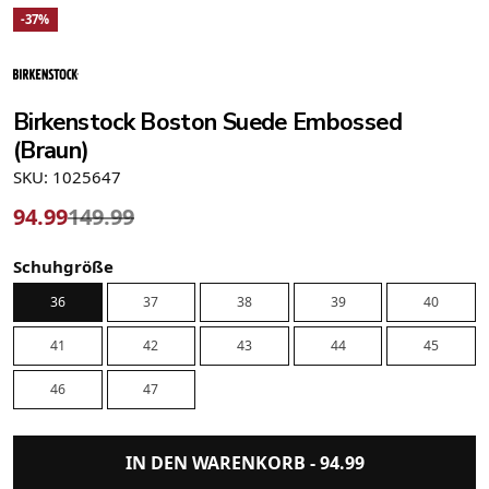
-37%
Birkenstock Boston Suede Embossed
(Braun)
SKU: 1025647
94.99
149.99
Schuhgröße
36
37
38
39
40
41
42
43
44
45
46
47
IN DEN WARENKORB -
94.99