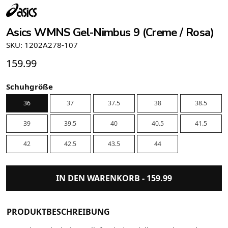
Asics WMNS Gel-Nimbus 9 (Creme / Rosa)
SKU: 1202A278-107
159.99
Schuhgröße
36
37
37.5
38
38.5
39
39.5
40
40.5
41.5
42
42.5
43.5
44
IN DEN WARENKORB -
159.99
PRODUKTBESCHREIBUNG