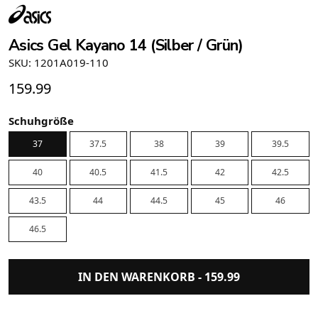
Asics Gel Kayano 14 (Silber / Grün)
SKU: 1201A019-110
159.99
Schuhgröße
37
37.5
38
39
39.5
40
40.5
41.5
42
42.5
43.5
44
44.5
45
46
46.5
IN DEN WARENKORB -
159.99