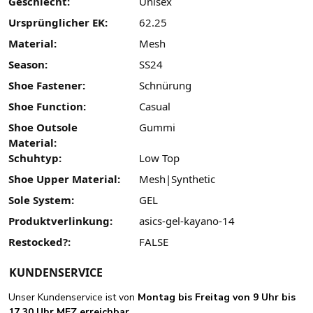
Geschlecht:
Unisex
Ursprünglicher EK:
62.25
Material:
Mesh
Season:
SS24
Shoe Fastener:
Schnürung
Shoe Function:
Casual
Shoe Outsole
Gummi
Material:
Schuhtyp:
Low Top
Shoe Upper Material:
Mesh|Synthetic
Sole System:
GEL
Produktverlinkung:
asics-gel-kayano-14
Restocked?:
FALSE
KUNDENSERVICE
Unser Kundenservice ist von
Montag bis Freitag von 9 Uhr bis
17.30 Uhr MEZ erreichbar.