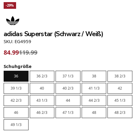
-29%
adidas Superstar (Schwarz / Weiß)
SKU: EG4959
84.99
119.99
Schuhgröße
36
36 2/3
37 1/3
38
38 2/3
39 1/3
40
40 2/3
41 1/3
42
42 2/3
43 1/3
44
44 2/3
45 1/3
46
46 2/3
47 1/3
48
48 2/3
49 1/3