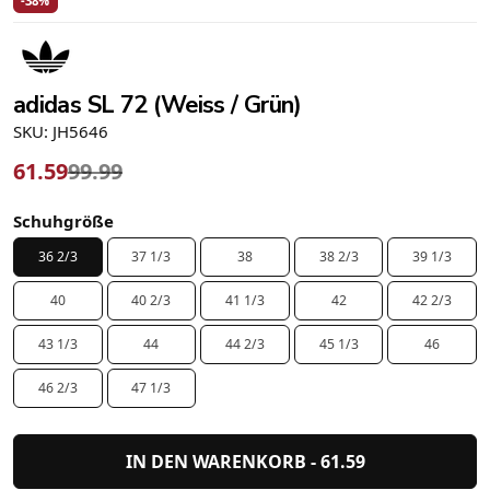
-38%
adidas SL 72 (Weiss / Grün)
SKU: JH5646
61.59
99.99
Schuhgröße
36 2/3
37 1/3
38
38 2/3
39 1/3
40
40 2/3
41 1/3
42
42 2/3
43 1/3
44
44 2/3
45 1/3
46
46 2/3
47 1/3
IN DEN WARENKORB -
61.59