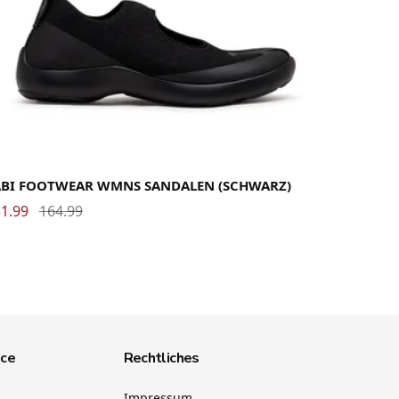
37
38
39
40
41
42
ABI FOOTWEAR WMNS SANDALEN (SCHWARZ)
1.99
164.99
ice
Rechtliches
Impressum