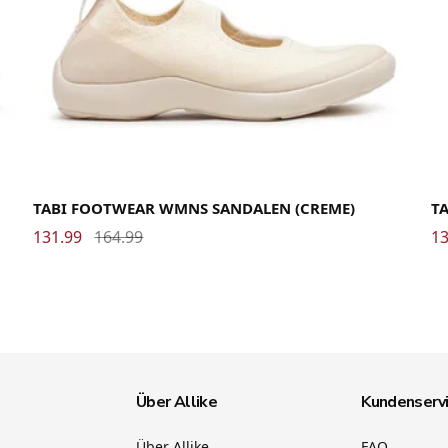
37
38
39
40
41
42
36
TABI FOOTWEAR WMNS SANDALEN (CREME)
T
131.99
164.99
13
Über Allike
Kundenserv
Über Allike
FAQ