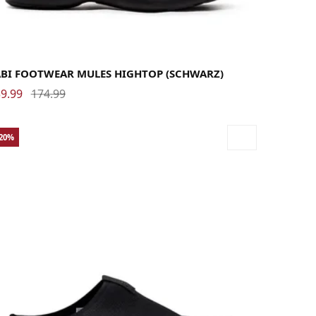
38
39
40
41
42
43
44
45
46
ABI FOOTWEAR MULES HIGHTOP (SCHWARZ)
9.99
174.99
-20%