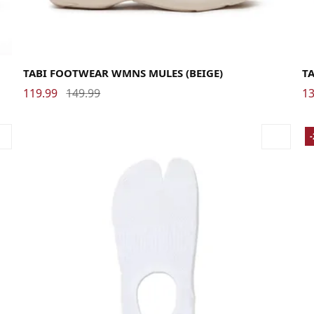
36
37
38
39
40
41
42
37
TABI FOOTWEAR WMNS MULES (BEIGE)
T
119.99
149.99
13