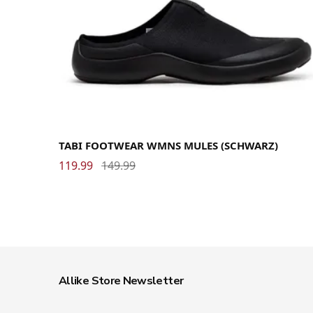
36
37
38
39
40
TABI FOOTWEAR WMNS MULES (SCHWARZ)
119.99
149.99
Allike Store Newsletter