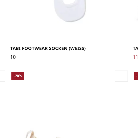
41
TABI FOOTWEAR SOCKEN (WEISS)
T
10
11
-20%