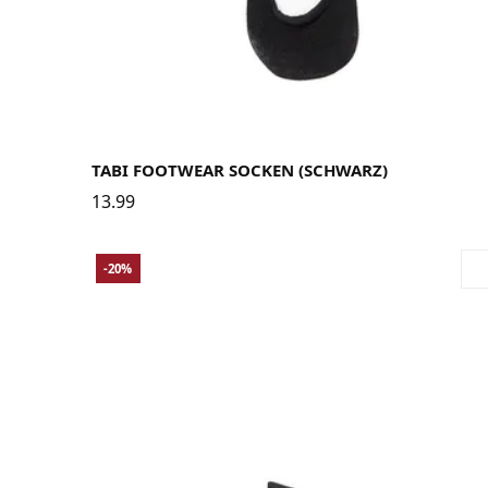
36-39
40-42
43-46
TABI FOOTWEAR SOCKEN (SCHWARZ)
13.99
-20%