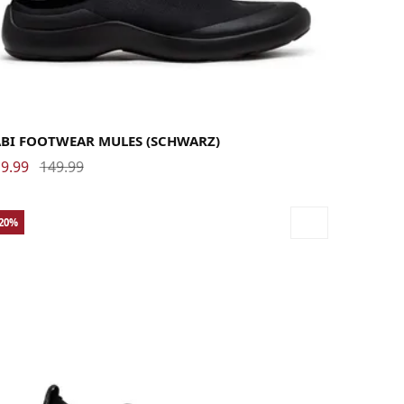
42
43
44
45
46
ABI FOOTWEAR MULES (SCHWARZ)
9.99
149.99
-20%