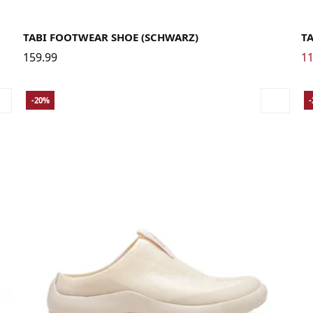
41
42
43
44
45
36
TABI FOOTWEAR SHOE (SCHWARZ)
T
159.99
11
-20%