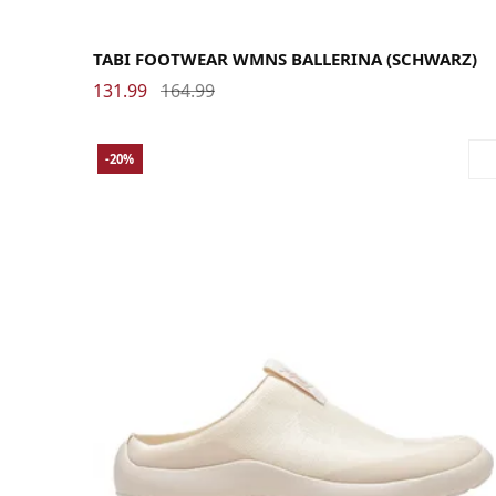
37
38
39
40
41
TABI FOOTWEAR WMNS BALLERINA (SCHWARZ)
131.99
164.99
-20%