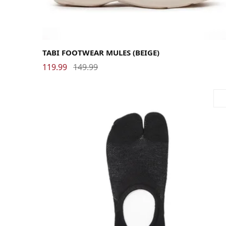
41
42
43
44
45
TABI FOOTWEAR MULES (BEIGE)
119.99
149.99