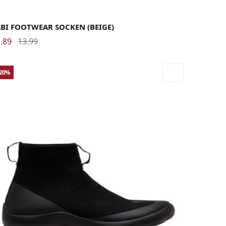
-39
40-42
43-46
ABI FOOTWEAR SOCKEN (BEIGE)
.89
13.99
-20%