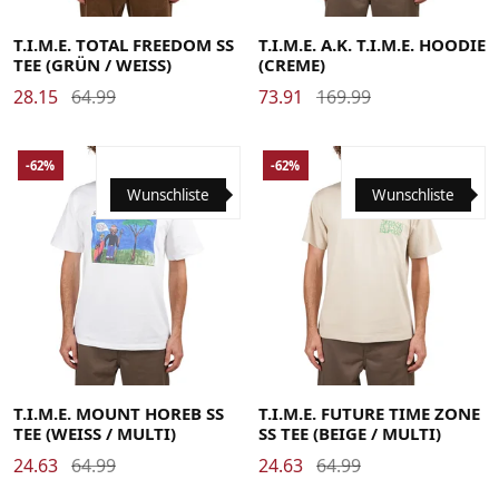
XX-Large
XX-Large
T.I.M.E. TOTAL FREEDOM SS
T.I.M.E. A.K. T.I.M.E. HOODIE
TEE (GRÜN / WEISS)
(CREME)
28.15
64.99
73.91
169.99
-62%
-62%
Wunschliste
Wunschliste
Large
Medium
Small
X-Large
Large
Medium
Small
X-Large
XX-Large
XX-Large
T.I.M.E. MOUNT HOREB SS
T.I.M.E. FUTURE TIME ZONE
TEE (WEISS / MULTI)
SS TEE (BEIGE / MULTI)
24.63
64.99
24.63
64.99