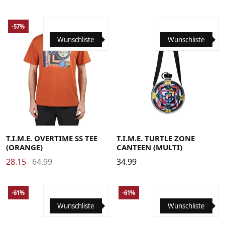
-57%
Wunschliste
Wunschliste
Large
Medium
Small
X-Large
XX-Large
T.I.M.E. OVERTIME SS TEE
T.I.M.E. TURTLE ZONE
(ORANGE)
CANTEEN (MULTI)
28.15
64.99
34.99
-61%
-61%
Wunschliste
Wunschliste