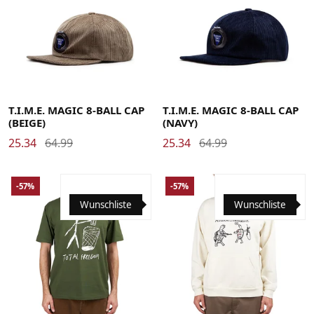
T.I.M.E. MAGIC 8-BALL CAP
T.I.M.E. MAGIC 8-BALL CAP
(BEIGE)
(NAVY)
25.34
64.99
25.34
64.99
-57%
-57%
Wunschliste
Wunschliste
Large
Medium
Small
X-Large
Large
Medium
Small
X-Large