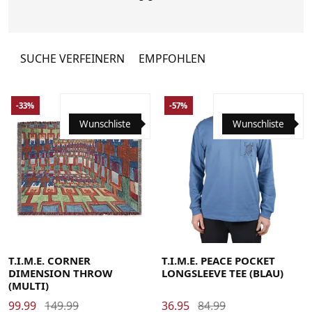
Roberts selbst.
SUCHE VERFEINERN
EMPFOHLEN
-33%
-57%
Wunschliste
Wunschliste
Large
Medium
Small
X-Large
XX-Large
T.I.M.E. CORNER
T.I.M.E. PEACE POCKET
DIMENSION THROW
LONGSLEEVE TEE (BLAU)
(MULTI)
99.99
149.99
36.95
84.99