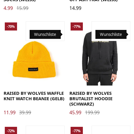
4.99
15.99
14.99
-70%
-77%
Wunschliste
Wunschliste
Large
Medium
Small
X-Large
RAISED BY WOLVES WAFFLE
RAISED BY WOLVES
KNIT WATCH BEANIE (GELB)
BRUTALIST HOODIE
(SCHWARZ)
11.99
39.99
45.99
199.99
-72%
-77%