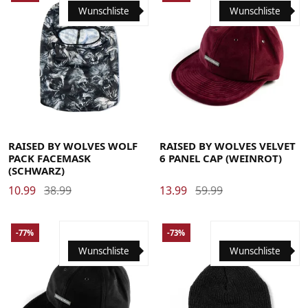
Wunschliste
Wunschliste
RAISED BY WOLVES WOLF
RAISED BY WOLVES VELVET
PACK FACEMASK
6 PANEL CAP (WEINROT)
(SCHWARZ)
10.99
38.99
13.99
59.99
-77%
-73%
Wunschliste
Wunschliste