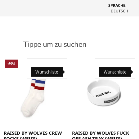
SPRACHE:
DEUTSCH
Tippe um zu suchen
SUCHE VERFEINERN
EMPFOHLEN
-69%
Wunschliste
Wunschliste
RAISED BY WOLVES CREW
RAISED BY WOLVES FUCK
SOCKS (WEISS)
OFF ASH TRAY (WEISS)