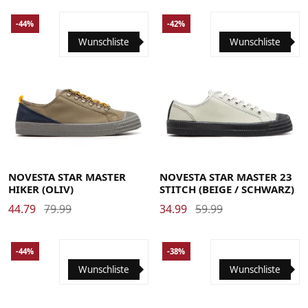
-44%
-42%
Wunschliste
Wunschliste
39
40
41
42
42.5
43
44
45
46
39
40
41
42
42.5
43
44
45
46
NOVESTA STAR MASTER
NOVESTA STAR MASTER 23
HIKER (OLIV)
STITCH (BEIGE / SCHWARZ)
44.79
79.99
34.99
59.99
-44%
-38%
Wunschliste
Wunschliste