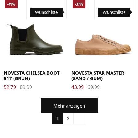
-41%
-37%
Wunschliste
Wunschliste
38
39
40
41
42
42.5
43
44
45
46
37
38
38.5
39
40
41
42
42.5
43
44
45
46
NOVESTA CHELSEA BOOT
NOVESTA STAR MASTER
517 (GRÜN)
(SAND / GUM)
52.79
89.99
43.99
69.99
Mehr anzeigen
1
2