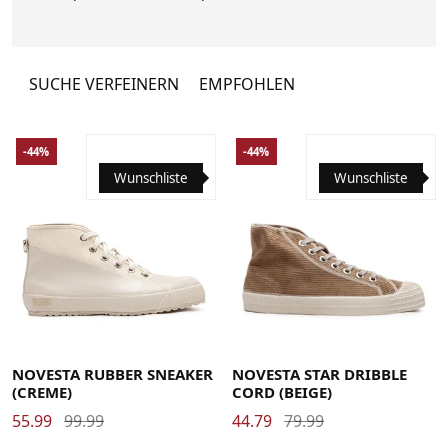
bei der alte Maschinen benutzt werden,
die höchste Präzision sowie feinste
Handarbeit erfordern.
SUCHE VERFEINERN
EMPFOHLEN
-44%
-44%
Wunschliste
Wunschliste
38
39
40
41
42
43
45
39
40
41
42
42.5
43
44
45
46
NOVESTA RUBBER SNEAKER
NOVESTA STAR DRIBBLE
(CREME)
CORD (BEIGE)
55.99
99.99
44.79
79.99