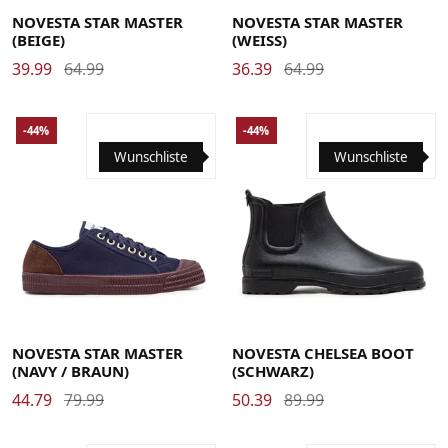
NOVESTA STAR MASTER
NOVESTA STAR MASTER
(BEIGE)
(WEISS)
39.99
64.99
36.39
64.99
-44%
-44%
Wunschliste
Wunschliste
40
41
42
42.5
43
44
45
46
38
39
40
41
42
43
44
45
NOVESTA STAR MASTER
NOVESTA CHELSEA BOOT
(NAVY / BRAUN)
(SCHWARZ)
44.79
79.99
50.39
89.99