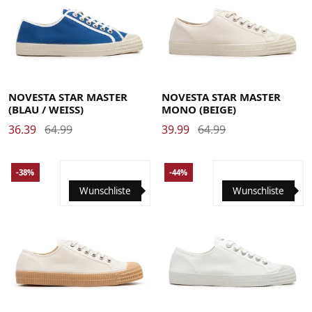
35
36
37
38
38.5
39
40
41
42
42.5
43
44
45
35
36
37
38
38.5
39
40
41
42
42.5
43
44
45
46
47
46
47
NOVESTA STAR MASTER
NOVESTA STAR MASTER
(BLAU / WEISS)
MONO (BEIGE)
36.39
64.99
39.99
64.99
-38%
-44%
Wunschliste
Wunschliste
35
36
37
38
38.5
39
40
41
41.5
42
42.5
43
38
38.5
39
40
41
42
42.5
43
44
45
46
44
45
46
47