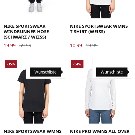
Large
Medium
Small
X-Large
X-Small
XX-Large
Large
Medium
Small
X-Small
NIKE SPORTSWEAR
NIKE SPORTSWEAR WMNS
WINDRUNNER HOSE
T-SHIRT (WEISS)
(SCHWARZ / WEISS)
19.99
69.99
10.99
19.99
-35%
-54%
Wunschliste
Wunschliste
Large
Medium
Small
X-Small
Large
Medium
Small
X-Small
NIKE SPORTSWEAR WMNS
NIKE PRO WMNS ALL OVER