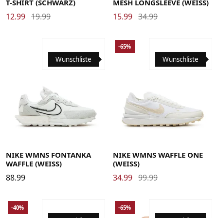
T-SHIRT (SCHWARZ)
MESH LONGSLEEVE (WEISS)
12.99
19.99
15.99
34.99
-65%
Wunschliste
Wunschliste
35.5
36
36.5
37.5
38
38.5
39
40
40.5
41
42
42.5
43
44
44.5
36
36.5
37.5
38
38.5
39
40
40.5
41
42
NIKE WMNS FONTANKA
NIKE WMNS WAFFLE ONE
WAFFLE (WEISS)
(WEISS)
88.99
34.99
99.99
-40%
-65%