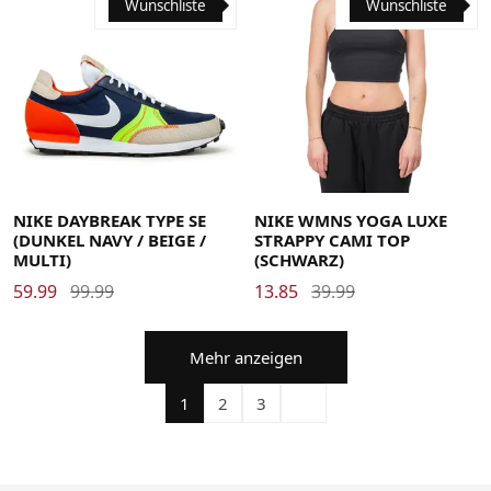
Wunschliste
Wunschliste
40
40.5
41
42
42.5
43
44
44.5
45
45.5
46
47
47.5
48.5
Large
Medium
Small
X-Small
NIKE DAYBREAK TYPE SE
NIKE WMNS YOGA LUXE
(DUNKEL NAVY / BEIGE /
STRAPPY CAMI TOP
MULTI)
(SCHWARZ)
59.99
99.99
13.85
39.99
Mehr anzeigen
1
2
3