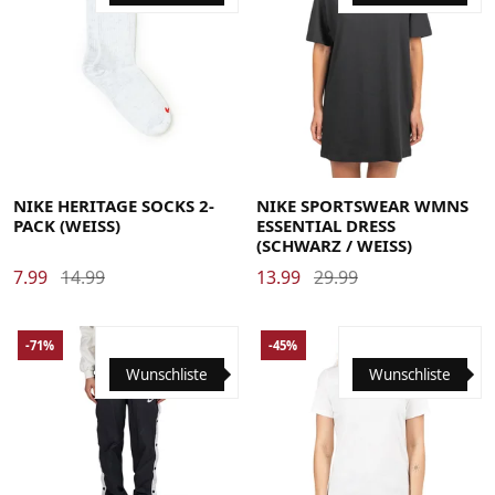
34-38
38-42
42-46
46-50
Large
Medium
Small
X-Small
NIKE HERITAGE SOCKS 2-
NIKE SPORTSWEAR WMNS
PACK (WEISS)
ESSENTIAL DRESS
(SCHWARZ / WEISS)
7.99
14.99
13.99
29.99
-71%
-45%
Wunschliste
Wunschliste