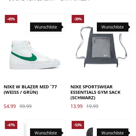
-45%
-30%
Wunschliste
Wunschliste
35.5
36
36.5
37.5
38
38.5
39
40
40.5
41
42
42.5
43
NIKE W BLAZER MID ´77
NIKE SPORTSWEAR
(WEISS / GRÜN)
ESSENTIALS GYM SACK
(SCHWARZ)
54.99
99.99
13.99
19.99
-47%
-53%
Wunschliste
Wunschliste