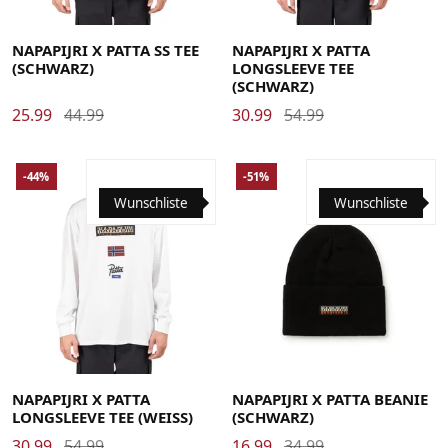
Large
Medium
X-Large
Large
Medium
X-Large
NAPAPIJRI X PATTA SS TEE
NAPAPIJRI X PATTA
(SCHWARZ)
LONGSLEEVE TEE
(SCHWARZ)
25.99
44.99
30.99
54.99
-44%
-51%
Wunschliste
Wunschliste
Large
Medium
X-Large
NAPAPIJRI X PATTA
NAPAPIJRI X PATTA BEANIE
LONGSLEEVE TEE (WEISS)
(SCHWARZ)
30.99
54.99
16.99
34.99