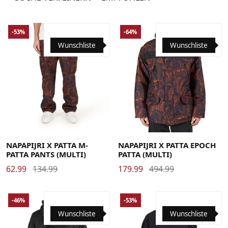
-53%
-64%
Wunschliste
Wunschliste
Large
Medium
X-Large
Large
Medium
X-Large
NAPAPIJRI X PATTA M-
NAPAPIJRI X PATTA EPOCH
PATTA PANTS (MULTI)
PATTA (MULTI)
62.99
134.99
179.99
494.99
-46%
-53%
Wunschliste
Wunschliste