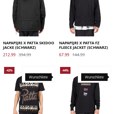
Large
Medium
X-Large
Large
Medium
X-Large
NAPAPIJRI X PATTA SKIDOO
NAPAPIJRI X PATTA FZ
JACKE (SCHWARZ)
FLEECE JACKET (SCHWARZ)
212.99
394.99
67.99
144.99
-42%
-44%
Wunschliste
Wunschliste