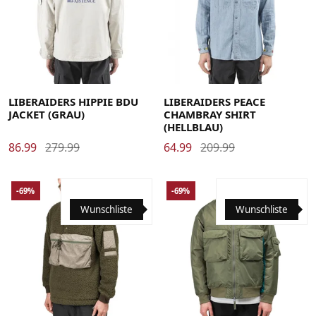
Large
Medium
X-Large
Large
Medium
X-Large
LIBERAIDERS HIPPIE BDU
LIBERAIDERS PEACE
JACKET (GRAU)
CHAMBRAY SHIRT
(HELLBLAU)
86.99
279.99
64.99
209.99
-69%
-69%
Wunschliste
Wunschliste