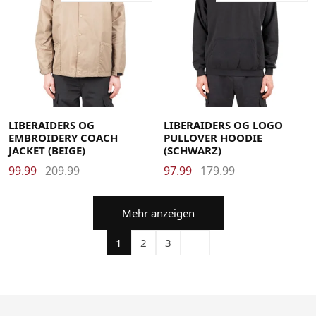
Large
Medium
X-Large
Large
Medium
X-Large
LIBERAIDERS OG
LIBERAIDERS OG LOGO
EMBROIDERY COACH
PULLOVER HOODIE
JACKET (BEIGE)
(SCHWARZ)
99.99
209.99
97.99
179.99
Mehr anzeigen
1
2
3