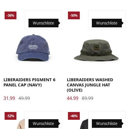
-36%
-50%
Wunschliste
Wunschliste
Large
X-Large
LIBERAIDERS PIGMENT 6
LIBERAIDERS WASHED
PANEL CAP (NAVY)
CANVAS JUNGLE HAT
(OLIVE)
31.99
49.99
44.99
89.99
-52%
-46%
Wunschliste
Wunschliste