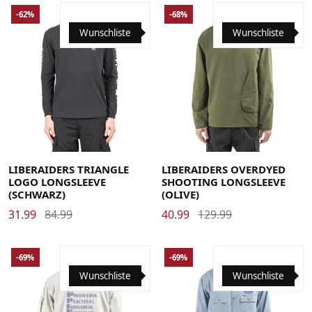
-62%
-68%
Wunschliste
Wunschliste
Large
Medium
X-Large
Large
Medium
X-Large
LIBERAIDERS TRIANGLE
LIBERAIDERS OVERDYED
LOGO LONGSLEEVE
SHOOTING LONGSLEEVE
(SCHWARZ)
(OLIVE)
31.99
84.99
40.99
129.99
-69%
-69%
Wunschliste
Wunschliste