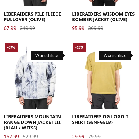
Large
Medium
X-Large
Large
Medium
X-Large
LIBERAIDERS PILE FLEECE
LIBERAIDERS WISDOM EYES
PULLOVER (OLIVE)
BOMBER JACKET (OLIVE)
67.99
219.99
95.99
309.99
-69%
-63%
Wunschliste
Wunschliste
Large
Medium
X-Large
Large
Medium
X-Large
LIBERAIDERS MOUNTAIN
LIBERAIDERS OG LOGO T-
RANGE DOWN JACKET III
SHIRT (SENFGELB)
(BLAU / WEISS)
162.99
529.99
29.99
79.99