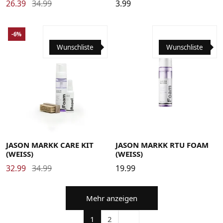
26.39
34.99
3.99
-6%
Wunschliste
Wunschliste
JASON MARKK CARE KIT
JASON MARKK RTU FOAM
(WEISS)
(WEISS)
32.99
34.99
19.99
Mehr anzeigen
1
2