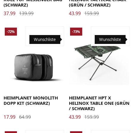
(SCHWARZ)
(GRÜN / SCHWARZ)
37.99
139.99
43.99
159.99
-72%
-73%
Wunschliste
Wunschliste
HEIMPLANET MONOLITH
HEIMPLANET HPT X
DOPP KIT (SCHWARZ)
HELINOX TABLE ONE (GRÜN
/ SCHWARZ)
17.99
64.99
43.99
159.99