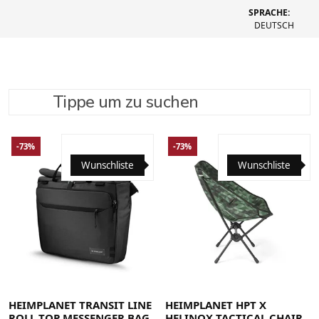
SPRACHE:
DEUTSCH
Tippe um zu suchen
SUCHE VERFEINERN
EMPFOHLEN
-73%
-73%
Wunschliste
Wunschliste
HEIMPLANET TRANSIT LINE
HEIMPLANET HPT X
ROLL TOP MESSENGER BAG
HELINOX TACTICAL CHAIR