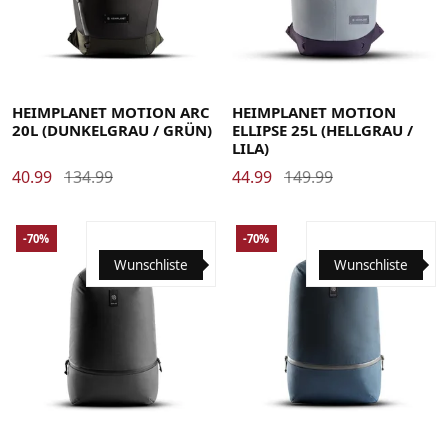
HEIMPLANET MOTION ARC
HEIMPLANET MOTION
20L (DUNKELGRAU / GRÜN)
ELLIPSE 25L (HELLGRAU /
LILA)
40.99
134.99
44.99
149.99
-70%
-70%
Wunschliste
Wunschliste