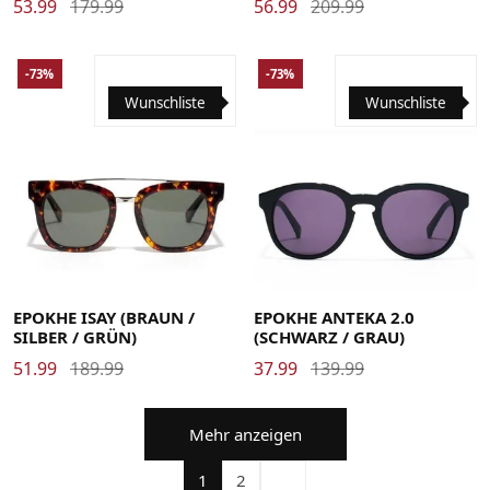
53.99
179.99
56.99
209.99
-73%
-73%
Wunschliste
Wunschliste
EPOKHE ISAY (BRAUN /
EPOKHE ANTEKA 2.0
SILBER / GRÜN)
(SCHWARZ / GRAU)
51.99
189.99
37.99
139.99
Mehr anzeigen
1
2