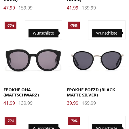
47.99
159.99
41.99
139.99
-70%
-76%
Wunschliste
Wunschliste
EPOKHE OHA
EPOKHE POEZD (BLACK
(MATTSCHWARZ)
MATTE SILVER)
41.99
139.99
39.99
169.99
-70%
-70%
Wunschliste
Wunschliste