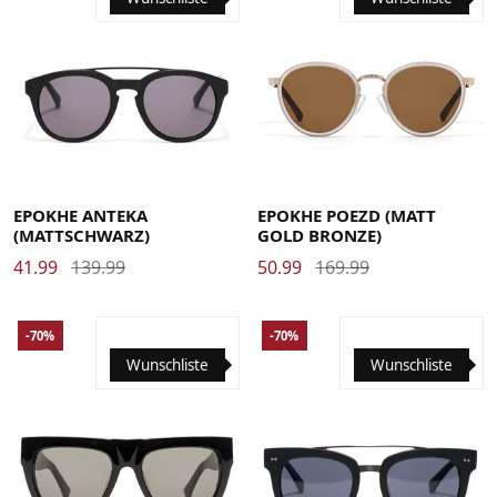
EPOKHE ANTEKA
EPOKHE POEZD (MATT
(MATTSCHWARZ)
GOLD BRONZE)
41.99
139.99
50.99
169.99
-70%
-70%
Wunschliste
Wunschliste