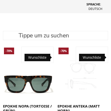
SPRACHE:
DEUTSCH
Tippe um zu suchen
SUCHE VERFEINERN
EMPFOHLEN
-70%
-70%
Wunschliste
Wunschliste
EPOKHE NOPA (TORTOISE /
EPOKHE ANTEKA (MATT
GRÜN)
HORN)