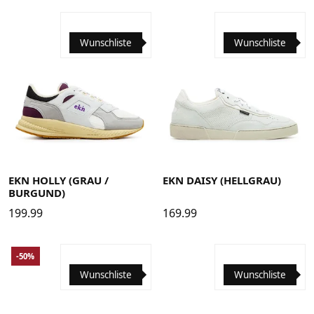
Wunschliste
Wunschliste
36
37
38
39
40
41
42
43
44
45
46
36
37
38
39
40
41
42
43
44
45
46
EKN HOLLY (GRAU /
EKN DAISY (HELLGRAU)
BURGUND)
199.99
169.99
-50%
Wunschliste
Wunschliste