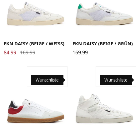
36
37
38
39
40
41
42
43
44
45
46
36
37
38
39
40
41
42
43
44
45
46
EKN DAISY (BEIGE / WEISS)
EKN DAISY (BEIGE / GRÜN)
84.99
169.99
169.99
Wunschliste
Wunschliste
36
37
38
39
40
41
42
43
44
45
46
36
37
38
39
40
41
42
43
44
45
46