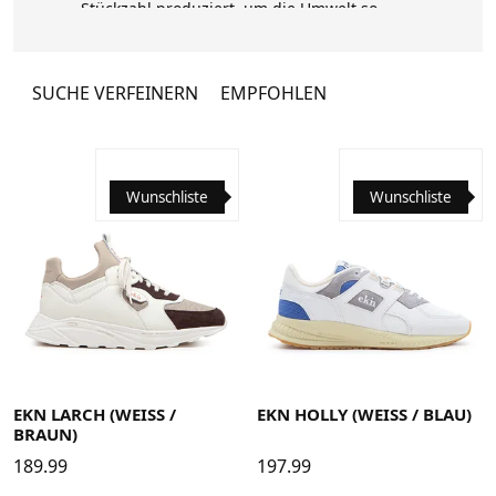
Stückzahl produziert, um die Umwelt so
wenig wie möglich zu belasten und ein
Maximum an Liebe zum Detail zu
gewährleisten.
SUCHE VERFEINERN
EMPFOHLEN
Wunschliste
Wunschliste
36
37
38
39
40
41
42
43
44
45
46
36
37
38
39
40
41
42
43
44
45
46
EKN LARCH (WEISS / B
EKN HOLLY (WEISS / BLAU)
RAUN)
189.99
197.99