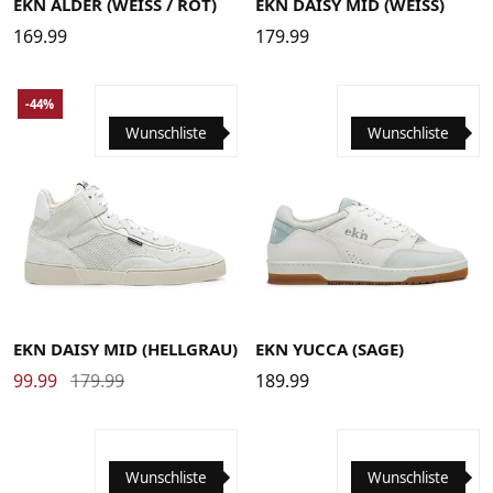
EKN ALDER (WEISS / ROT)
EKN DAISY MID (WEISS)
169.99
179.99
-44%
Wunschliste
Wunschliste
36
37
38
39
40
41
42
43
44
45
46
36
37
38
39
40
41
42
43
44
45
46
EKN DAISY MID (HELLGRAU)
EKN YUCCA (SAGE)
99.99
179.99
189.99
Wunschliste
Wunschliste