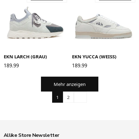
36
37
38
39
40
41
42
43
44
45
46
36
37
38
39
40
41
42
43
44
45
46
EKN LARCH (GRAU)
EKN YUCCA (WEISS)
189.99
189.99
Mehr anzeigen
1
2
Allike Store Newsletter