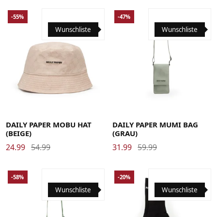
-55%
-47%
Wunschliste
Wunschliste
Large/X-Large
Small/Medium
DAILY PAPER MOBU HAT
DAILY PAPER MUMI BAG
(BEIGE)
(GRAU)
24.99
54.99
31.99
59.99
-58%
-20%
Wunschliste
Wunschliste