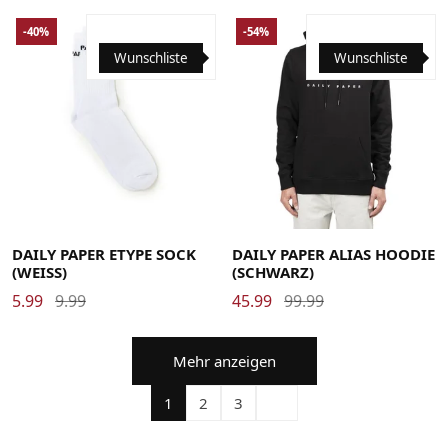
-40%
-54%
Wunschliste
Wunschliste
Large
Medium
Small
X-Large
X-Small
DAILY PAPER ETYPE SOCK
DAILY PAPER ALIAS HOODIE
(WEISS)
(SCHWARZ)
5.99
9.99
45.99
99.99
Mehr anzeigen
1
2
3