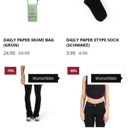
DAILY PAPER MUMI BAG
DAILY PAPER ETYPE SOCK
(GRÜN)
(SCHWARZ)
24.99
59.99
3.99
4.99
-70%
-60%
Wunschliste
Wunschliste
Large
Medium
Small
X-Small
Large
Medium
Small
X-Small