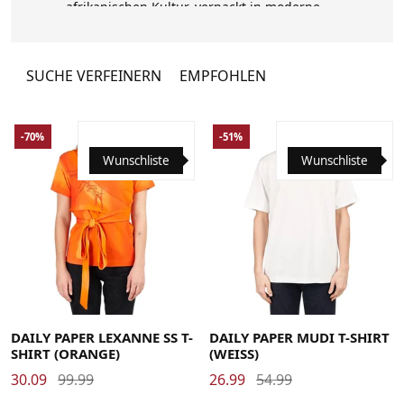
afrikanischen Kultur, verpackt in moderne
Designs, ist Daily Paper zu einer der am
schnellsten wachsenden Modemarken
Europas geworden. Mit zwei Kollektionen
SUCHE VERFEINERN
EMPFOHLEN
pro Jahr, die sich sowohl auf Herren- als
auch auf Damenmode konzentrieren, bietet
Daily Paper zeitlose Designs für
-70%
-51%
Accessoires, Konfektionsmode und eine
Reihe von Capsule Kollektionen für die
Wunschliste
Wunschliste
ganze Saison.
Large
Medium
Small
X-Small
Large
Medium
Small
X-Large
DAILY PAPER LEXANNE SS T-
DAILY PAPER MUDI T-SHIRT
SHIRT (ORANGE)
(WEISS)
30.09
99.99
26.99
54.99