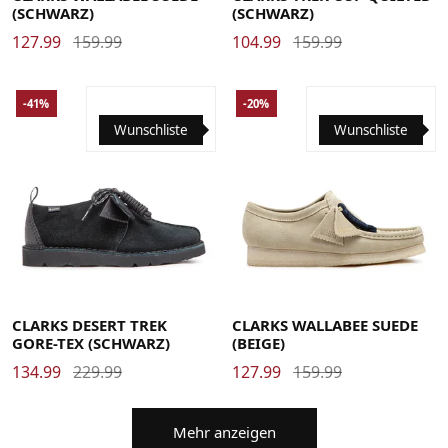
(SCHWARZ)
(SCHWARZ)
127.99
159.99
104.99
159.99
-41%
-20%
Wunschliste
Wunschliste
38
39
39.5
40
41
41.5
42
42.5
43
44
44.5
38
39
39.5
40
41
41.5
42
42.5
43
44
44.5
45
46
46.5
47
47.5
48
45
46
46.5
47
47.5
48
CLARKS DESERT TREK
CLARKS WALLABEE SUEDE
GORE-TEX (SCHWARZ)
(BEIGE)
134.99
229.99
127.99
159.99
Mehr anzeigen