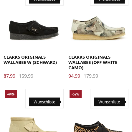
38
39
39.5
40
41
41.5
42
42.5
43
44
44.5
36
37
37.5
38
39
39.5
40
41
41.5
45
46
CLARKS ORIGINALS
CLARKS ORIGINALS
WALLABEE W (SCHWARZ)
WALLABEE (OFF WHITE
CAMO)
87.99
159.99
94.99
179.99
-44%
-52%
Wunschliste
Wunschliste