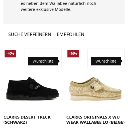
es neben dem Wallabee natürlich noch
weitere exklusive Modelle.
SUCHE VERFEINERN
EMPFOHLEN
-40%
-70%
Wunschliste
Wunschliste
41
41.5
42
42.5
43
44
44.5
45
46
CLARKS DESERT TRECK
CLARKS ORIGINALS X WU
(SCHWARZ)
WEAR WALLABEE LO (BEIGE)