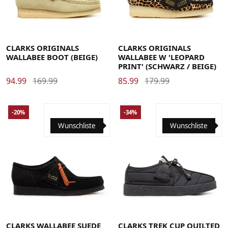
39
39.5
40
41
41.5
42
42.5
43
44
44.5
45
46
37
37.5
38
39
39.5
40
CLARKS ORIGINALS
CLARKS ORIGINALS
WALLABEE BOOT (BEIGE)
WALLABEE W 'LEOPARD
PRINT' (SCHWARZ / BEIGE)
94.99
169.99
85.99
179.99
-20%
-34%
Wunschliste
Wunschliste
38
39
39.5
40
41
41.5
42
42.5
43
44
44.5
38
39
39.5
40
41
41.5
42
42.5
43
44
44.5
45
46
46.5
47
47.5
48
45
46
46.5
47
47.5
48
CLARKS WALLABEE SUEDE
CLARKS TREK CUP QUILTED