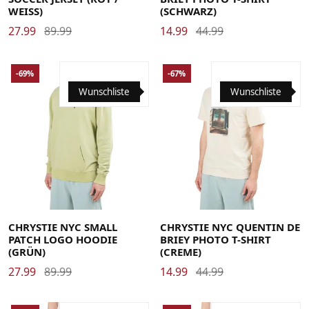
WEISS)
(SCHWARZ)
27.99
89.99
14.99
44.99
-69%
-67%
Wunschliste
Wunschliste
Large
Medium
X-Large
Large
Medium
Small
X-Large
CHRYSTIE NYC SMALL
CHRYSTIE NYC QUENTIN DE
PATCH LOGO HOODIE
BRIEY PHOTO T-SHIRT
(GRÜN)
(CREME)
27.99
89.99
14.99
44.99