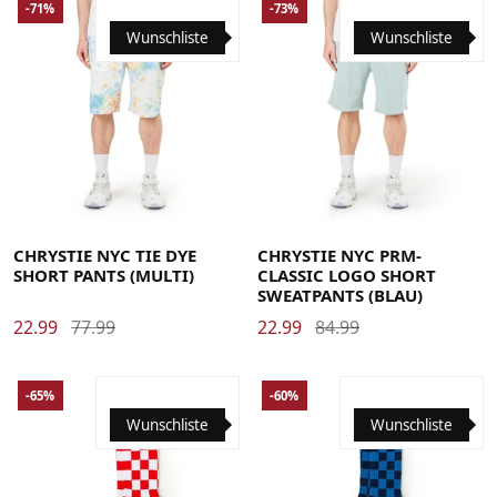
-71%
-73%
Wunschliste
Wunschliste
Large
Medium
Small
X-Large
Large
Medium
Small
X-Large
CHRYSTIE NYC TIE DYE
CHRYSTIE NYC PRM-
SHORT PANTS (MULTI)
CLASSIC LOGO SHORT
SWEATPANTS (BLAU)
22.99
77.99
22.99
84.99
-65%
-60%
Wunschliste
Wunschliste