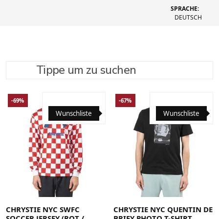
SPRACHE:
DEUTSCH
Tippe um zu suchen
SUCHE VERFEINERN
EMPFOHLEN
-69%
-67%
Wunschliste
Wunschliste
Large
Medium
Small
X-Large
Large
Medium
Small
X-Large
CHRYSTIE NYC SWFC
CHRYSTIE NYC QUENTIN DE
SOCCER JERSEY (ROT /
BRIEY PHOTO T-SHIRT