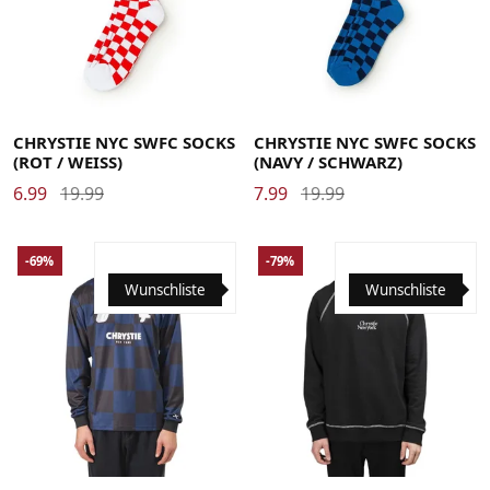
CHRYSTIE NYC SWFC SOCKS
CHRYSTIE NYC SWFC SOCKS
(ROT / WEISS)
(NAVY / SCHWARZ)
6.99
19.99
7.99
19.99
-69%
-79%
Wunschliste
Wunschliste
Large
Medium
Small
X-Large