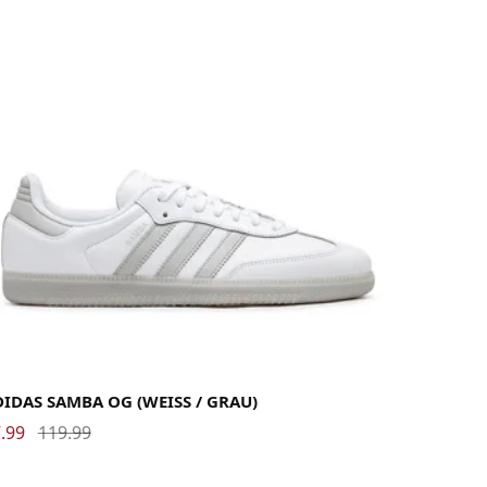
 2/3
37 1/3
38
38 2/3
39 1/3
40
40 2/3
41 1/3
42
42 2/3
43 1/3
44
44 2/3
 1/3
46
46 2/3
47 1/3
IDAS SAMBA OG (WEISS / GRAU)
.99
119.99