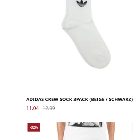
37-39
40-42
43-45
46-48
ADIDAS CREW SOCK 3PACK (BEIGE / SCHWARZ)
11.04
12.99
-32%