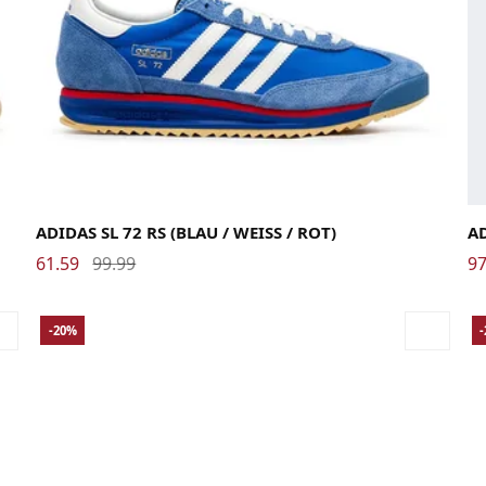
41 1/3
42
42 2/3
43 1/3
44
44 2/3
45 1/3
46
46 2/3
La
ADIDAS SL 72 RS (BLAU / WEISS / ROT)
A
61.59
99.99
97
-20%