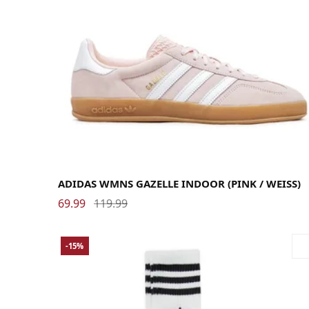
42 2/3
43 1/3
44
44 2/3
45 1/3
46
46 2/3
47 1/3
ADIDAS WMNS GAZELLE INDOOR (PINK / WEISS)
69.99
119.99
-15%