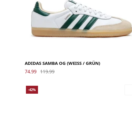
38
38 2/3
39 1/3
40
40 2/3
41 1/3
42
42 2/3
43 1/3
44
44 2/3
45 1/3
46
46 2/3
ADIDAS SAMBA OG (WEISS / GRÜN)
74.99
119.99
-42%