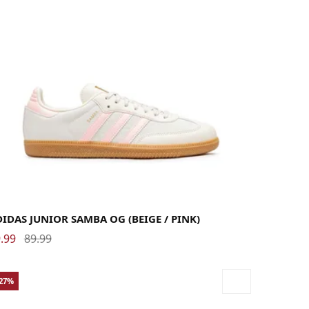
.5
36
36 2/3
37 1/3
38
38 2/3
39 1/3
40
IDAS JUNIOR SAMBA OG (BEIGE / PINK)
.99
89.99
-27%