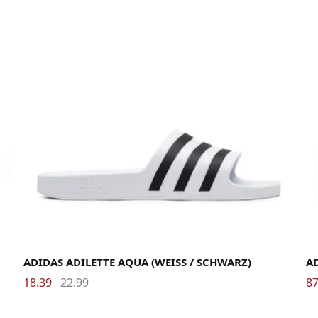
36
37
38
39
40.5
42
43
44.5
46
47
45
ADIDAS ADILETTE AQUA (WEISS / SCHWARZ)
AD
18.39
22.99
87