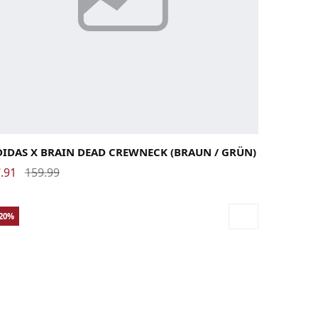
rge
Medium
Small
X-Large
DIDAS X BRAIN DEAD CREWNECK (BRAUN / GRÜN)
.91
159.99
-20%