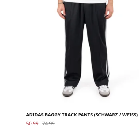
Large
Medium
Small
X-Large
ADIDAS BAGGY TRACK PANTS (SCHWARZ / WEISS)
50.99
74.99