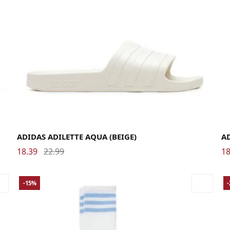
37
38
39
40.5
42
43
44.5
46
47
37
ADIDAS ADILETTE AQUA (BEIGE)
AD
18.39
22.99
18
-15%