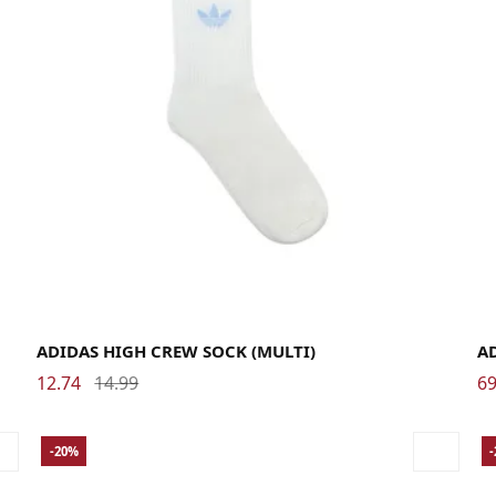
37-39
40-42
43-45
46-48
35
ADIDAS HIGH CREW SOCK (MULTI)
AD
12.74
14.99
69
-20%