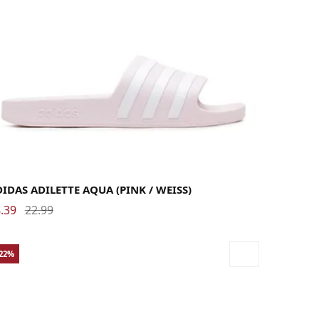
38
39
40.5
42
43
44.5
46
47
IDAS ADILETTE AQUA (PINK / WEISS)
.39
22.99
-22%