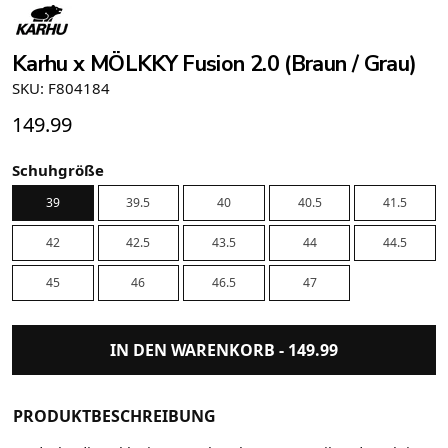
Karhu x MÖLKKY Fusion 2.0 (Braun / Grau)
SKU: F804184
149.99
Schuhgröße
39
39.5
40
40.5
41.5
42
42.5
43.5
44
44.5
45
46
46.5
47
IN DEN WARENKORB -
149.99
PRODUKTBESCHREIBUNG