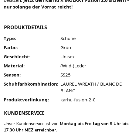
besitzen.
Jetzt den Karhu X MÖLKKY Fusion 2.0 sichern –
nur solange der Vorrat reicht!
PRODUKTDETAILS
Type:
Schuhe
Farbe:
Grün
Geschlecht:
Unisex
Material:
(Wild-)Leder
Season:
SS25
Schuhfarbkombination:
LAUREL WREATH / BLANC DE
BLANC
Produktverlinkung:
karhu-fusion-2-0
KUNDENSERVICE
Unser Kundenservice ist von
Montag bis Freitag von 9 Uhr bis
17.30 Uhr MEZ erreichbar.