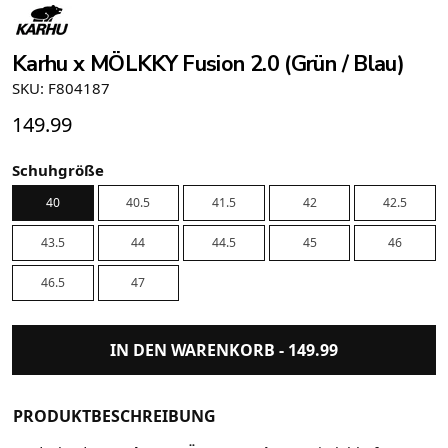
Karhu x MÖLKKY Fusion 2.0 (Grün / Blau)
SKU: F804187
149.99
Schuhgröße
40
40.5
41.5
42
42.5
43.5
44
44.5
45
46
46.5
47
IN DEN WARENKORB -
149.99
PRODUKTBESCHREIBUNG