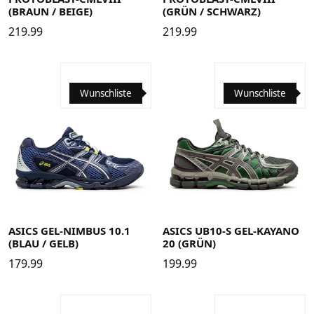
(BRAUN / BEIGE)
(GRÜN / SCHWARZ)
219.99
219.99
Wunschliste
Wunschliste
37.5
38
39
39.5
40
40.5
41.5
42
42.5
43.5
42
42.5
43.5
44
44.5
45
46
46.5
48
44
44.5
45
46
46.5
ASICS GEL-NIMBUS 10.1
ASICS UB10-S GEL-KAYANO
(BLAU / GELB)
20 (GRÜN)
179.99
199.99