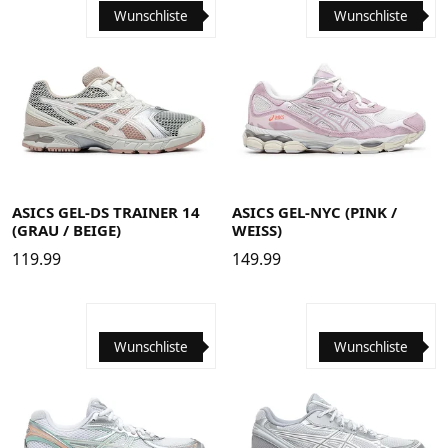
Wunschliste
Wunschliste
37
37.5
38
39
39.5
40
40.5
41.5
42
42.5
37
37.5
38
39
39.5
40
40.5
41.5
42
42.5
43.5
44
43.5
44
44.5
45
46
46.5
48
ASICS GEL-DS TRAINER 14
ASICS GEL-NYC (PINK /
(GRAU / BEIGE)
WEISS)
119.99
149.99
Wunschliste
Wunschliste