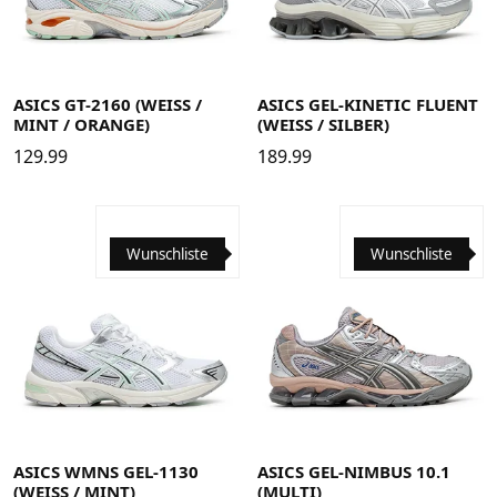
37
37.5
38
39
39.5
40
40.5
41.5
42
42.5
38
39
39.5
40
40.5
41.5
42
42.5
43.5
44
43.5
44
44.5
45
46
46.5
48
44.5
45
46
46.5
48
ASICS GT-2160 (WEISS /
ASICS GEL-KINETIC FLUENT
MINT / ORANGE)
(WEISS / SILBER)
129.99
189.99
Wunschliste
Wunschliste
37
37.5
38
39
39.5
40
40.5
41.5
42
42.5
38
39
39.5
40
40.5
41.5
42
42.5
43.5
44
43.5
44
44.5
44.5
45
46
ASICS WMNS GEL-1130
ASICS GEL-NIMBUS 10.1
(WEISS / MINT)
(MULTI)