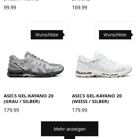
99.99
169.99
Wunschliste
Wunschliste
39
39.5
40
40.5
41.5
42
42.5
43.5
44
44.5
38
39
39.5
40
40.5
41.5
42
42.5
43.5
44
45
46
46.5
44.5
45
46
46.5
ASICS GEL-KAYANO 20
ASICS GEL-KAYANO 20
(GRAU / SILBER)
(WEISS / SILBER)
179.99
179.99
Mehr anzeigen