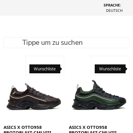
SPRACHE:
DEUTSCH
Tippe um zu suchen
SUCHE VERFEINERN
EMPFOHLEN
Wunschliste
Wunschliste
37
37.5
38
39
39.5
40
40.5
41.5
42
42.5
37
37.5
38
39
39.5
40
40.5
41.5
42
42.5
43.5
44
44.5
45
46
46.5
48
43.5
44
44.5
45
46
46.5
48
ASICS X OTTO958
ASICS X OTTO958
PROTOBLAST-CMLVIII
PROTOBLAST-CMLVIII