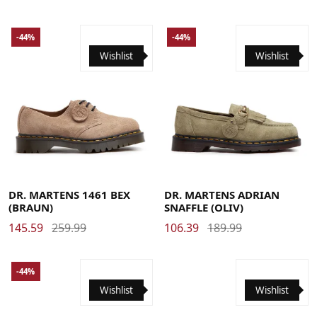
-44%
-44%
Wishlist
Wishlist
40
41
42
43
44
45
36
37
38
39
40
41
42
43
44
45
46
47
48
DR. MARTENS 1461 BEX
DR. MARTENS ADRIAN
(BRAUN)
SNAFFLE (OLIV)
145.59
259.99
106.39
189.99
-44%
Wishlist
Wishlist