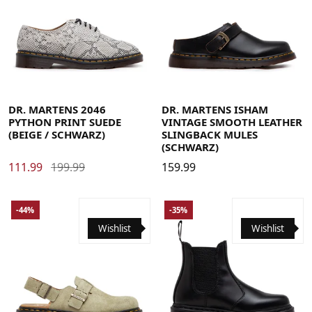
37
38
39
40
41
42
43
44
45
46
47
48
37
38
39
40
41
42
43
44
45
46
47
48
DR. MARTENS 2046
DR. MARTENS ISHAM
PYTHON PRINT SUEDE
VINTAGE SMOOTH LEATHER
(BEIGE / SCHWARZ)
SLINGBACK MULES
(SCHWARZ)
111.99
199.99
159.99
-44%
-35%
Wishlist
Wishlist