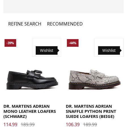
Marke von den unterschiedlichsten
Menschen, Musikern, Jugendkulturen und
Stämmen übernommen und unterwandert.
REFINE SEARCH
RECOMMENDED
-39%
-44%
Wishlist
Wishlist
38
39
40
41
42
43
44
45
46
39
40
41
42
43
44
45
DR. MARTENS ADRIAN
DR. MARTENS ADRIAN
MONO LEATHER LOAFERS
SNAFFLE PYTHON PRINT
(SCHWARZ)
SUEDE LOAFERS (BEIGE)
114.99
189.99
106.39
189.99