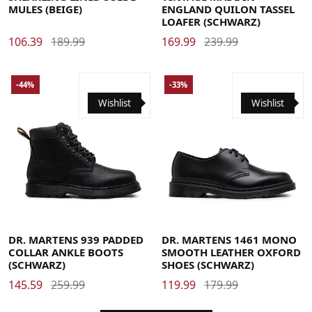
MULES (BEIGE)
ENGLAND QUILON TASSEL
LOAFER (SCHWARZ)
106.39
189.99
169.99
239.99
-44%
-33%
Wishlist
Wishlist
36
37
38
39
40
41
42
43
44
45
46
47
48
36
37
38
39
40
41
42
43
44
45
46
47
48
DR. MARTENS 939 PADDED
DR. MARTENS 1461 MONO
COLLAR ANKLE BOOTS
SMOOTH LEATHER OXFORD
(SCHWARZ)
SHOES (SCHWARZ)
145.59
259.99
119.99
179.99