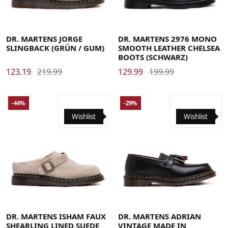
40
41
42
43
44
45
37
38
39
40
41
42
43
44
45
46
47
DR. MARTENS JORGE
DR. MARTENS 2976 MONO
SLINGBACK (GRÜN / GUM)
SMOOTH LEATHER CHELSEA
BOOTS (SCHWARZ)
123.19
219.99
129.99
199.99
-44%
-29%
Wishlist
Wishlist
36
37
38
39
40
41
42
43
44
45
46
47
48
36
37
38
39
40
41
42
43
44
45
46
47
48
DR. MARTENS ISHAM FAUX
DR. MARTENS ADRIAN
SHEARLING LINED SUEDE
VINTAGE MADE IN