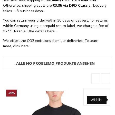
We offer free shipping
to
Germany for orders
over €80
.
Otherwise, shipping costs are
€3.95 via DPD Classic
. Delivery
takes 1-3 business days.
You can return your order within 30 days of delivery. For returns
within Germany using a prepaid return label, we charge a fee of
€2.99. Read
all the details here
.
We offset the CO2 emissions from our deliveries. To learn
more,
click here
.
ALLE NO PROBLEMO PRODUKTE ANSEHEN
-20%
Wishlist