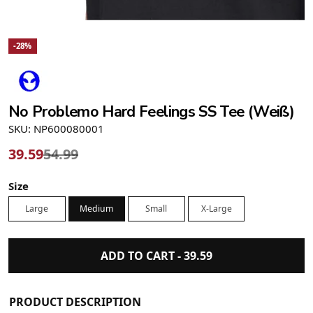
-28%
No Problemo Hard Feelings SS Tee (Weiß)
SKU: NP600080001
39.59
54.99
Size
Large
Medium
Small
X-Large
ADD TO CART -
39.59
PRODUCT DESCRIPTION