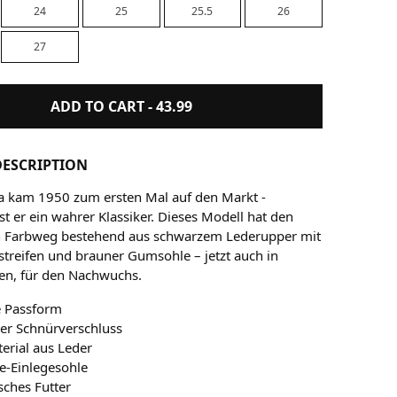
24
25
25.5
26
27
ADD TO CART -
43.99
ESCRIPTION
 kam 1950 zum ersten Mal auf den Markt -
ist er ein wahrer Klassiker. Dieses Modell hat den
en Farbweg bestehend aus schwarzem Lederupper mit
treifen und brauner Gumsohle – jetzt auch in
en, für den Nachwuchs.
 Passform
her Schnürverschluss
erial aus Leder
e-Einlegesohle
sches Futter