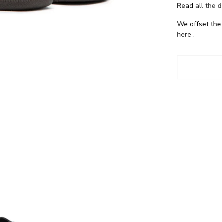
Read
all the 
We offset the
here
.