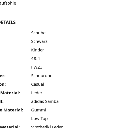
ufsohle
ETAILS
Schuhe
Schwarz
Kinder
48.4
FW23
er:
Schnürung
on:
Casual
 Material:
Leder
l:
adidas Samba
e Material:
Gummi
Low Top
Material:
Synthetik|Leder