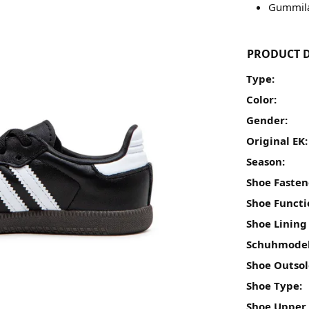
Gummila
PRODUCT D
Type:
Color:
Gender:
Original EK:
Season:
Shoe Fasten
Shoe Functi
Shoe Lining
Schuhmodel
Shoe Outsol
Shoe Type:
Shoe Upper 