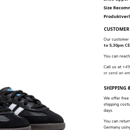
Size Recom
Produktver
CUSTOMER 
Our customer 
to 5.30pm CE
You can reach
Call us at
+49
or send an em
SHIPPING 
We offer free
shipping cost
days.
You can return
Germany using