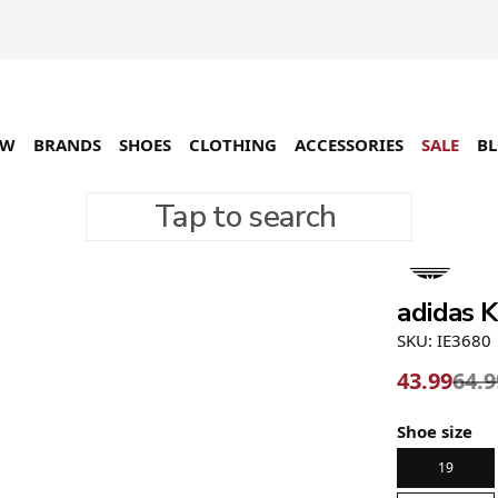
EW
BRANDS
SHOES
CLOTHING
ACCESSORIES
SALE
B
Tap to search
-32%
adidas 
SKU: IE3680
43.99
64.9
Shoe size
19