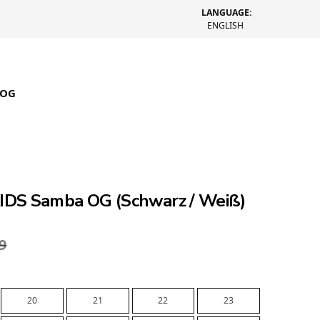
LANGUAGE:
ENGLISH
LOG
KIDS Samba OG (Schwarz / Weiß)
9
20
21
22
23