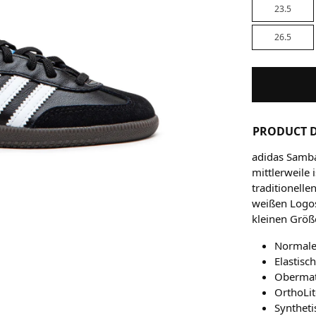
23.5
26.5
PRODUCT D
adidas Samba
mittlerweile 
traditionell
weißen Logos
kleinen Größ
Normale
Elastisc
Obermat
OrthoLit
Syntheti