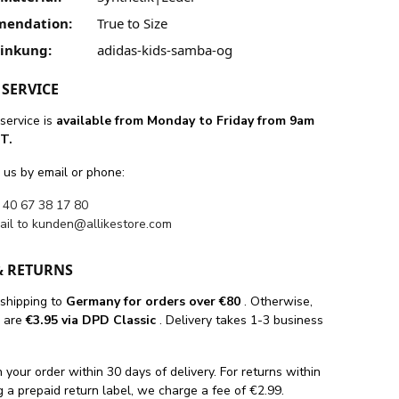
mendation:
True to Size
linkung:
adidas-kids-samba-og
SERVICE
service is
available from Monday to Friday from 9am
T.
 us by email or phone:
 40 67 38 17 80
ail to
kunden@allikestore.com
& RETURNS
 shipping
to
Germany for orders
over €80
. Otherwise,
s are
€3.95 via DPD Classic
. Delivery takes 1-3 business
 your order within 30 days of delivery. For returns within
 a prepaid return label, we charge a fee of €2.99.