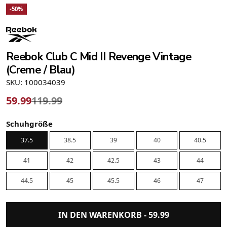
-50%
Reebok Club C Mid II Revenge Vintage
(Creme / Blau)
SKU: 100034039
59.99
119.99
Schuhgröße
37.5
38.5
39
40
40.5
41
42
42.5
43
44
44.5
45
45.5
46
47
IN DEN WARENKORB -
59.99