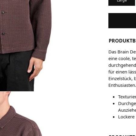
Large
PRODUKTB
Das Brain Dea
eine coole, 
durchgehende
für einen läs
Einzelstück, 
Enthusiasten
Texturie
Durchge
Auszieh
Lockere 