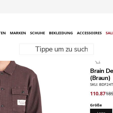
TEN
MARKEN
SCHUHE
BEKLEIDUNG
ACCESSOIRES
SAL
Tippe um zu suchen
-42%
Brain D
(Braun)
SKU: BDF24
110.87
18
Größe