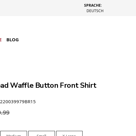
SPRACHE:
DEUTSCH
E
BLOG
ead Waffle Button Front Shirt
T220039979BR15
9.99