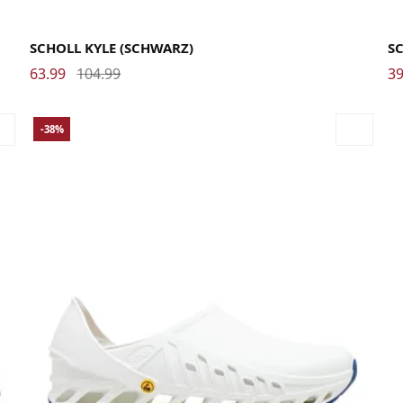
35
36
37
38
39
40
41
42
43
44
45
46
35
SCHOLL KYLE (SCHWARZ)
S
63.99
104.99
39
-38%