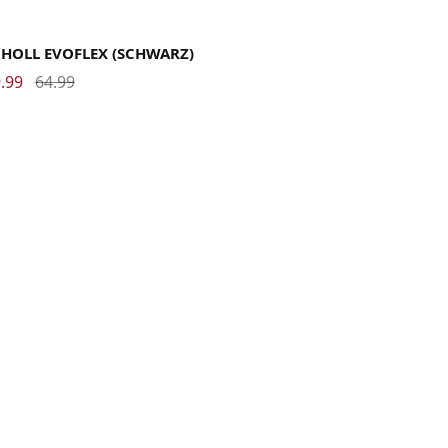
36
37
38
39
40
41
42
43
44
45
46
CHOLL EVOFLEX (SCHWARZ)
.99
64.99