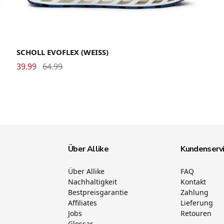
36
37
38
39
40
41
42
43
44
45
46
SCHOLL EVOFLEX (WEISS)
39.99
64.99
Über Allike
Kundenserv
Über Allike
FAQ
Nachhaltigkeit
Kontakt
Bestpreisgarantie
Zahlung
Affiliates
Lieferung
Jobs
Retouren
Glossar