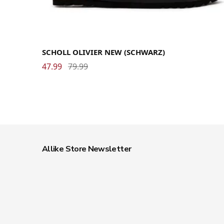
36
37
38
39
40
41
42
43
44
45
46
SCHOLL OLIVIER NEW (SCHWARZ)
47.99
79.99
Allike Store Newsletter