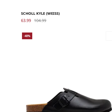
35
36
37
38
39
40
41
42
43
44
45
46
SCHOLL KYLE (WEISS)
63.99
104.99
-40%