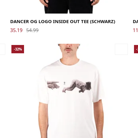
Large
Medium
Small
X-Large
XX-Large
La
DANCER OG LOGO INSIDE OUT TEE (SCHWARZ)
D
35.19
54.99
11
-32%