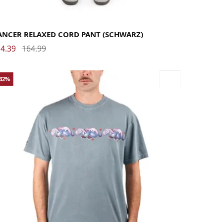
rge
Medium
Small
X-Large
XX-Large
ANCER RELAXED CORD PANT (SCHWARZ)
4.39
164.99
-32%