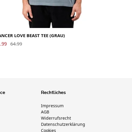
rge
Medium
Small
X-Large
XX-Large
NCER LOVE BEAST TEE (GRAU)
.99
64.99
ice
Rechtliches
Impressum
AGB
Widerrufsrecht
Datenschutzerklärung
Cookies