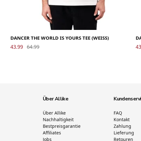
Large
Medium
Small
X-Large
XX-Large
La
DANCER THE WORLD IS YOURS TEE (WEISS)
DA
43.99
64.99
43
Über Allike
Kundenserv
Über Allike
FAQ
Nachhaltigkeit
Kontakt
Bestpreisgarantie
Zahlung
Affiliates
Lieferung
Jobs
Retouren