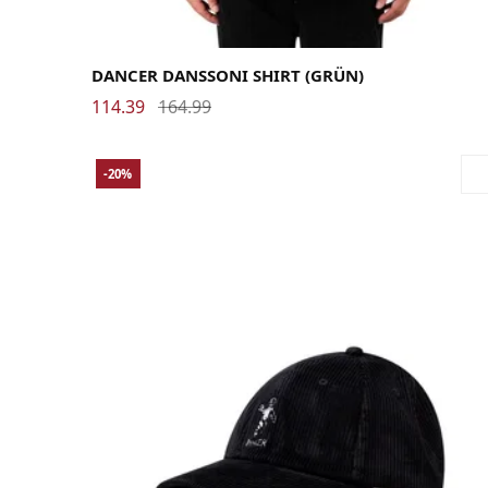
Large
Medium
Small
X-Large
XX-Large
DANCER DANSSONI SHIRT (GRÜN)
114.39
164.99
-20%