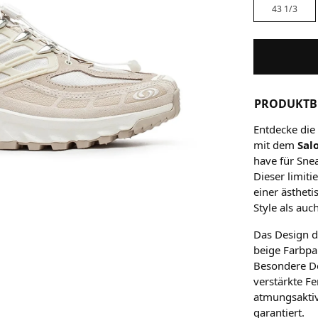
43 1/3
PRODUKTB
Entdecke die
mit dem
Sal
have für Snea
Dieser limit
einer ästhet
Style als auc
Das Design d
beige Farbpal
Besondere De
verstärkte F
atmungsakti
garantiert.