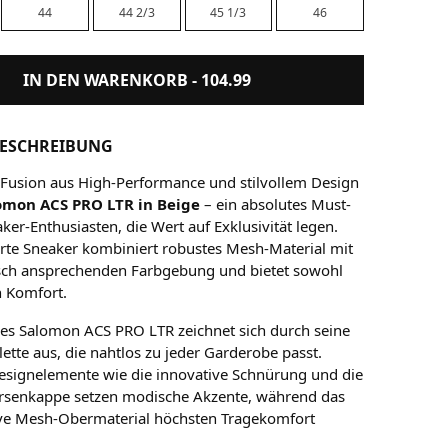
44
44 2/3
45 1/3
46
IN DEN WARENKORB -
104.99
ESCHREIBUNG
 Fusion aus High-Performance und stilvollem Design
omon ACS PRO LTR in Beige
– ein absolutes Must-
ker-Enthusiasten, die Wert auf Exklusivität legen.
ierte Sneaker kombiniert robustes Mesh-Material mit
isch ansprechenden Farbgebung und bietet sowohl
h Komfort.
es Salomon ACS PRO LTR zeichnet sich durch seine
ette aus, die nahtlos zu jeder Garderobe passt.
signelemente wie die innovative Schnürung und die
ersenkappe setzen modische Akzente, während das
ve Mesh-Obermaterial höchsten Tragekomfort