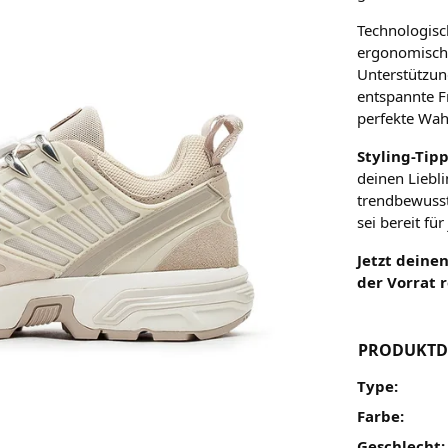
Technologisch
ergonomische
Unterstützun
entspannte F
perfekte Wah
Styling-Tipp
deinen Liebl
trendbewusst
sei bereit fü
Jetzt deine
der Vorrat r
PRODUKTD
Type:
Farbe:
Geschlecht: