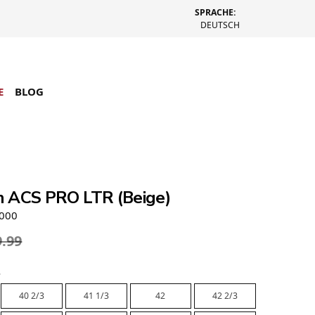
SPRACHE:
DEUTSCH
E
BLOG
 ACS PRO LTR (Beige)
5000
9.99
e
40 2/3
41 1/3
42
42 2/3