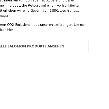
st innerhalb von 30 Tagen ab Ablieferung bei dir
eine innerdeutsche Retoure mit einem vorfrankfierten
tt erheben wir eine Gebühr von 2,99€. Lies
hier alle
 dazu
.
eren CO2-Emissionen aus unseren Lieferungen. Um mehr
licke hier
.
ALLE SALOMON PRODUKTE ANSEHEN