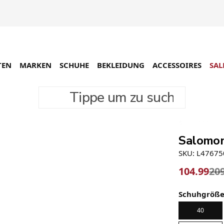
TEN
MARKEN
SCHUHE
BEKLEIDUNG
ACCESSOIRES
SAL
Tippe um zu suchen
-50%
Salomon
SKU: L4767
104.99
20
Schuhgröß
40