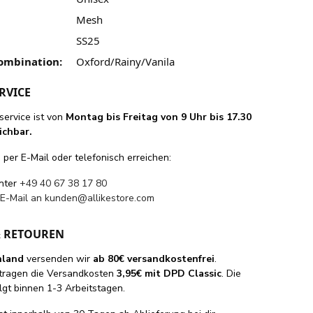
Mesh
SS25
ombination:
Oxford/Rainy/Vanila
RVICE
ervice ist von
Montag bis Freitag von 9 Uhr bis 17.30
ichbar.
per E-Mail oder telefonisch erreichen:
unter
+49 40 67 38 17 80
 E-Mail an
kunden@allikestore.com
& RETOUREN
hland
versenden wir
ab 80€ versandkostenfrei
.
tragen die Versandkosten
3,95€ mit DPD Classic
. Die
lgt binnen 1-3 Arbeitstagen.