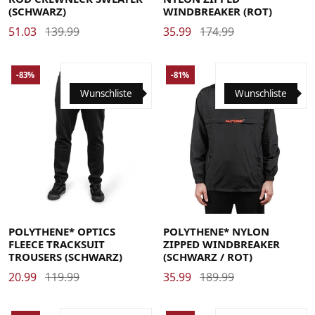
(SCHWARZ)
WINDBREAKER (ROT)
51.03
139.99
35.99
174.99
-83%
-81%
Wunschliste
Wunschliste
POLYTHENE* OPTICS
POLYTHENE* NYLON
FLEECE TRACKSUIT
ZIPPED WINDBREAKER
TROUSERS (SCHWARZ)
(SCHWARZ / ROT)
20.99
119.99
35.99
189.99