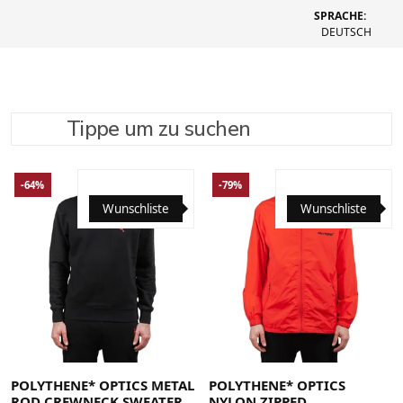
SPRACHE:
DEUTSCH
Tippe um zu suchen
SUCHE VERFEINERN
EMPFOHLEN
-64%
-79%
Wunschliste
Wunschliste
POLYTHENE* OPTICS METAL
POLYTHENE* OPTICS
ROD CREWNECK SWEATER
NYLON ZIPPED