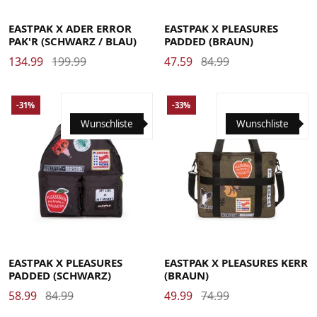
EASTPAK X ADER ERROR
EASTPAK X PLEASURES
PAK'R (SCHWARZ / BLAU)
PADDED (BRAUN)
134.99
199.99
47.59
84.99
-31%
-33%
Wunschliste
Wunschliste
EASTPAK X PLEASURES
EASTPAK X PLEASURES KERR
PADDED (SCHWARZ)
(BRAUN)
58.99
84.99
49.99
74.99