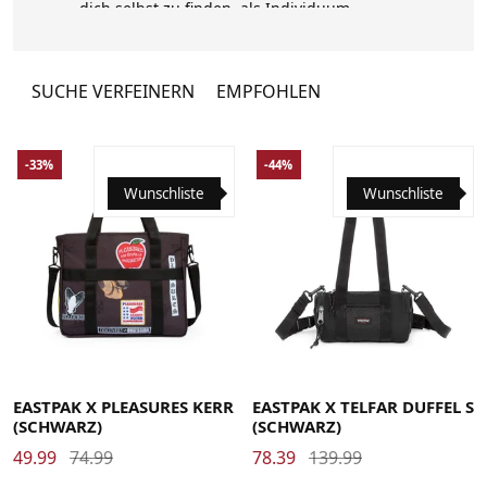
dich selbst zu finden, als Individuum
auszudrücken und so positiven Widerstand
zu leisten. Eastpak steht heute für
Inklusion, Vielfalt und Nonkonformismus.
SUCHE VERFEINERN
EMPFOHLEN
-33%
-44%
Wunschliste
Wunschliste
EASTPAK X PLEASURES KERR
EASTPAK X TELFAR DUFFEL S
(SCHWARZ)
(SCHWARZ)
49.99
74.99
78.39
139.99