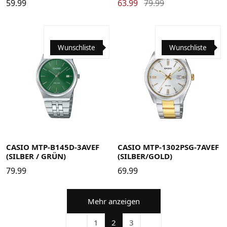
59.99
63.99
79.99
Wunschliste
Wunschliste
CASIO MTP-B145D-3AVEF
CASIO MTP-1302PSG-7AVEF
(SILBER / GRÜN)
(SILBER/GOLD)
79.99
69.99
Mehr anzeigen
1
2
3