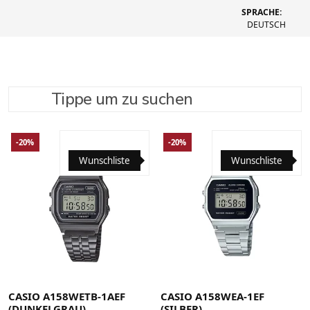
SPRACHE:
DEUTSCH
Tippe um zu suchen
SUCHE VERFEINERN
EMPFOHLEN
-20%
-20%
Wunschliste
Wunschliste
CASIO A158WETB-1AEF
CASIO A158WEA-1EF
(DUNKELGRAU)
(SILBER)